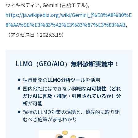
ウィキペディア, Gemini (言語モデル),
https://ja.wikipedia.org/wiki/Gemini_(%E8%A8%80%E
8%AA%9E%E3%83%A2%E3%83%87%E3%83%AB
,
（アクセス日：2025.3.19）
LLMO（GEO/AIO）無料診断実施中！
独自開発の
LLMO分析ツール
を活用
国内他社にはできない詳細な
AI可視性（どれ
だけAIに言及・推奨・引用されているか）分
析
が可能
現状のLLMO対策の課題と、優先的に取り組
むべき施策がまるわかり