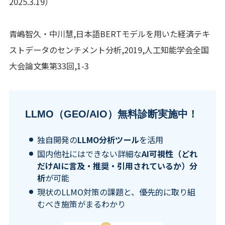
2025.3.19）
青嶋智久・中川慧,日本語BERTモデルを用いた経済テキ
ストデータのセンチメント分析,2019,人工知能学会全国
大会論文集第33回,1-3
LLMO（GEO/AIO）無料診断実施中！
独自開発の
LLMO分析ツール
を活用
国内他社にはできない詳細な
AI可視性（どれ
だけAIに言及・推奨・引用されているか）分
析
が可能
現状のLLMO対策の課題と、優先的に取り組
むべき施策がまるわかり