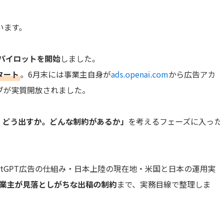
います。
告のパイロットを開始
しました。
タート
。6月末には事業主自身が
ads.openai.com
から広告アカ
ブが実質開放されました。
、どう出すか。どんな制約があるか」
を考えるフェーズに入っ
hatGPT広告の仕組み・日本上陸の現在地・米国と日本の運用実
業主が見落としがちな出稿の制約
まで、実務目線で整理しま