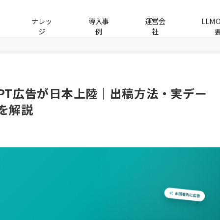
ナレッ
導入事
運営会
LLM
ジ
例
社
tGPT広告が日本上陸｜出稿方法・実デー
を解説