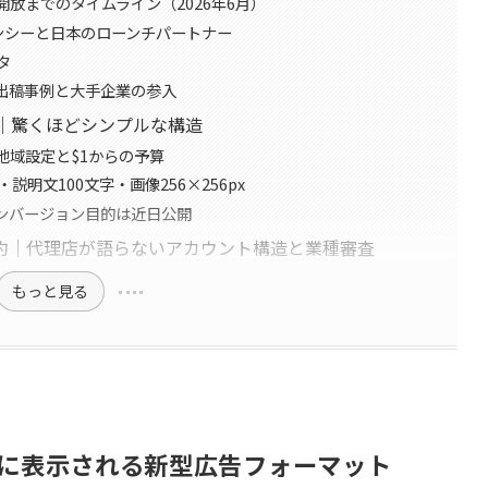
放までのタイムライン（2026年6月）
ンシーと日本のローンチパートナー
タ
の出稿事例と大手企業の参入
様｜驚くほどシンプルな構造
地域設定と$1からの予算
明文100文字・画像256×256px
コンバージョン目的は近日公開
約｜代理店が語らないアカウント構造と業種審査
もっと見る
答内に表示される新型広告フォーマット