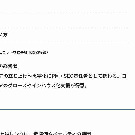
い方
ュワット株式会社 代表取締役）
の経営者。
アの立ち上げ～黒字化にPM・SEO責任者として携わる。コ
ィアのグロースやインハウス化支援が得意。
反した被リンクは、低評価やペナルティの要因。