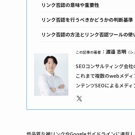
リンク否認の意味や重要性
リンク否認を行うべきかどうかの判断基準
リンク否認の方法とリンク否認ツールの使
：
渡邉 志明
この記事の著者
（シ
SEOコンサルティング会社
これまで複数のwebメディ
ンテンツSEOによるメデ
X
低品質な被リンクやGoogleガイドラインに違